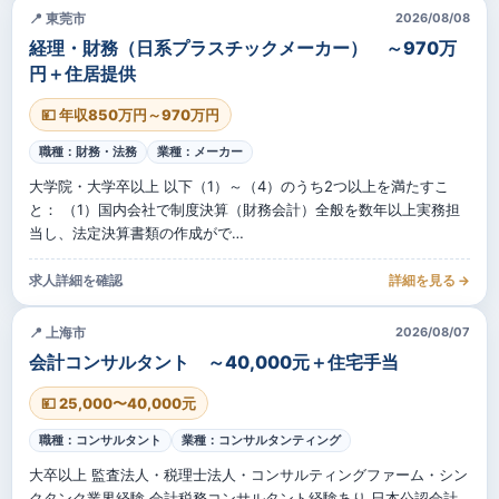
📍 東莞市
2026/08/08
経理・財務（日系プラスチックメーカー） ～970万
円＋住居提供
💴 年収850万円～970万円
職種：財務・法務
業種：メーカー
大学院・大学卒以上 以下（1）～（4）のうち2つ以上を満たすこ
と： （1）国内会社で制度決算（財務会計）全般を数年以上実務担
当し、法定決算書類の作成がで…
求人詳細を確認
詳細を見る →
📍 上海市
2026/08/07
会計コンサルタント ～40,000元＋住宅手当
💴 25,000〜40,000元
職種：コンサルタント
業種：コンサルタンティング
大卒以上 監査法人・税理士法人・コンサルティングファーム・シン
クタンク業界経験 会計税務コンサルタント経験あり 日本公認会計