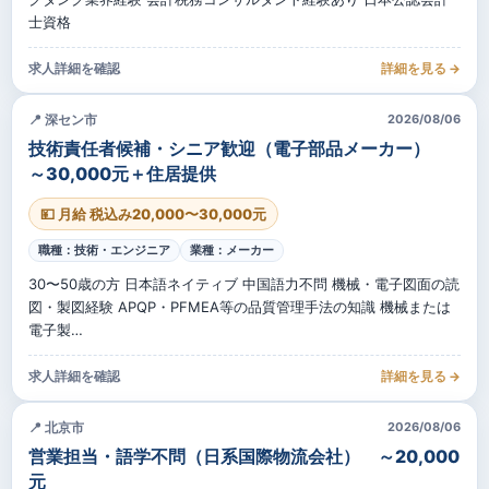
士資格
求人詳細を確認
詳細を見る →
📍 深セン市
2026/08/06
技術責任者候補・シニア歓迎（電子部品メーカー）
～30,000元＋住居提供
💴 月給 税込み20,000〜30,000元
職種：技術・エンジニア
業種：メーカー
30〜50歳の方 日本語ネイティブ 中国語力不問 機械・電子図面の読
図・製図経験 APQP・PFMEA等の品質管理手法の知識 機械または
電子製…
求人詳細を確認
詳細を見る →
📍 北京市
2026/08/06
営業担当・語学不問（日系国際物流会社） ～20,000
元