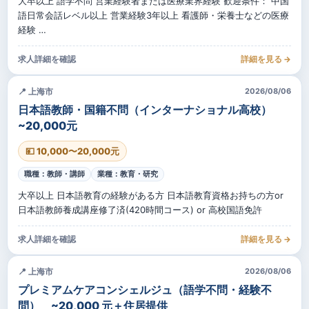
大卒以上 語学不問 営業経験者または医療業界経験 歓迎条件： 中国
語日常会話レベル以上 営業経験3年以上 看護師・栄養士などの医療
経験 …
求人詳細を確認
詳細を見る →
📍 上海市
2026/08/06
日本語教師・国籍不問（インターナショナル高校）
~20,000元
💴 10,000〜20,000元
職種：教師・講師
業種：教育・研究
大卒以上 日本語教育の経験がある方 日本語教育資格お持ちの方or
日本語教師養成講座修了済(420時間コース) or 高校国語免許
求人詳細を確認
詳細を見る →
📍 上海市
2026/08/06
プレミアムケアコンシェルジュ（語学不問・経験不
問） ~20,000 元＋住居提供