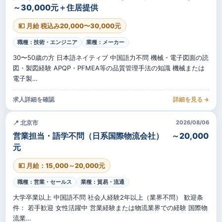
～30,000元＋住居提供
💴 月給 税込み20,000〜30,000元
職種：技術・エンジニア
業種：メーカー
30〜50歳の方 日本語ネイティブ 中国語力不問 機械・電子図面の読
図・製図経験 APQP・PFMEA等の品質管理手法の知識 機械または
電子製…
求人詳細を確認
詳細を見る →
📍 北京市
2026/08/06
営業担当・語学不問（日系国際物流会社） ～20,000
元
💴 月給：15,000～20,000元
職種：営業・セールス
業種：貿易・流通
大学卒業以上 中国語不問 社会人経験2年以上（業界不問） 歓迎条
件： 若手歓迎 女性活躍中 営業経験または物流業界での経験 国際物
流業…