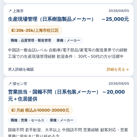
📍 上海市
2026/08/05
生産現場管理（日系樹脂製品メーカー） ～25,000元
💴 20k-25k/上海市松江区
職種：品質管理・製造管理
業種：メーカー
中国語一般会話レベル 自動車/電子部品/家電等の製造業界での経験
工場での生産現場管理経験 歓迎条件： 30代～50代の方が活躍中
求人詳細を確認
詳細を見る →
📍 深セン市
2026/08/05
営業担当・国籍不問（日系包装メーカー） ～20,000
元＋住居提供
💴 月給 税込み10000-20000元
職種：営業・セールス
業種：メーカー
国籍不問 若手歓迎、大卒以上 中国語不問 営業経験 顧客対応・営業
業務に前向きに取り組める方