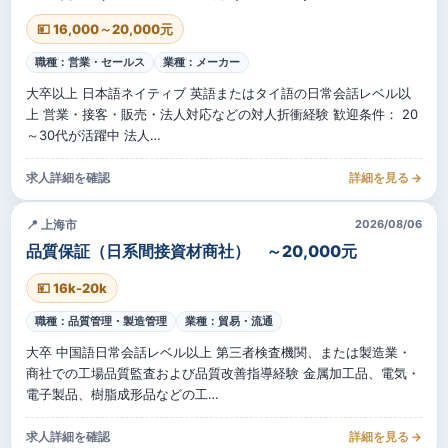
💴 16,000～20,000元
職種：営業・セールス
業種：メーカー
大卒以上 日本語ネイティブ 英語またはタイ語の日常会話レベル以
上 営業・接客・販売・法人対応などの対人折衝経験 歓迎条件： 20
～30代が活躍中 法人…
求人詳細を確認
詳細を見る →
📍 上海市
2026/08/06
品質保証（日系間接資材商社） ～20,000元
💴 16k-20k
職種：品質管理・製造管理
業種：貿易・流通
大卒 中国語日常会話レベル以上 第三者検査機関、または製造業・
商社での工場品質監査および品質改善指導経験 金属加工品、電気・
電子製品、樹脂成形品などの工…
求人詳細を確認
詳細を見る →