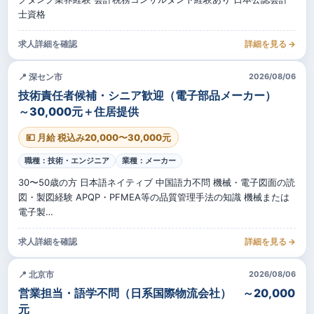
士資格
求人詳細を確認
詳細を見る →
📍 深セン市
2026/08/06
技術責任者候補・シニア歓迎（電子部品メーカー）
～30,000元＋住居提供
💴 月給 税込み20,000〜30,000元
職種：技術・エンジニア
業種：メーカー
30〜50歳の方 日本語ネイティブ 中国語力不問 機械・電子図面の読
図・製図経験 APQP・PFMEA等の品質管理手法の知識 機械または
電子製…
求人詳細を確認
詳細を見る →
📍 北京市
2026/08/06
営業担当・語学不問（日系国際物流会社） ～20,000
元