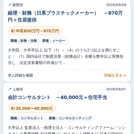
📍 東莞市
2026/08/08
経理・財務（日系プラスチックメーカー） ～970万
円＋住居提供
💴 年収850万円～970万円
職種：財務・法務
業種：メーカー
大学院・大学卒以上 以下（1）～（4）のうち2つ以上を満たすこ
と： （1）国内会社で制度決算（財務会計）全般を数年以上実務担
当し、法定決算書類の作成がで…
求人詳細を確認
詳細を見る →
📍 上海市
2026/08/07
会計コンサルタント ～40,000元＋住宅手当
💴 25,000〜40,000元
職種：コンサルタント
業種：コンサルタンティング
大卒以上 監査法人・税理士法人・コンサルティングファーム・シン
クタンク業界経験 会計税務コンサルタント経験あり 日本公認会計