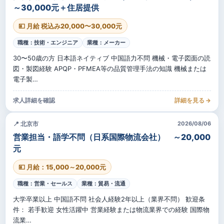
～30,000元＋住居提供
💴 月給 税込み20,000〜30,000元
職種：技術・エンジニア
業種：メーカー
30〜50歳の方 日本語ネイティブ 中国語力不問 機械・電子図面の読
図・製図経験 APQP・PFMEA等の品質管理手法の知識 機械または
電子製…
求人詳細を確認
詳細を見る →
📍 北京市
2026/08/06
営業担当・語学不問（日系国際物流会社） ～20,000
元
💴 月給：15,000～20,000元
職種：営業・セールス
業種：貿易・流通
大学卒業以上 中国語不問 社会人経験2年以上（業界不問） 歓迎条
件： 若手歓迎 女性活躍中 営業経験または物流業界での経験 国際物
流業…