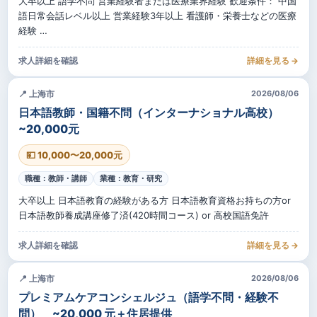
大卒以上 語学不問 営業経験者または医療業界経験 歓迎条件： 中国
語日常会話レベル以上 営業経験3年以上 看護師・栄養士などの医療
経験 …
求人詳細を確認
詳細を見る →
📍 上海市
2026/08/06
日本語教師・国籍不問（インターナショナル高校）
~20,000元
💴 10,000〜20,000元
職種：教師・講師
業種：教育・研究
大卒以上 日本語教育の経験がある方 日本語教育資格お持ちの方or
日本語教師養成講座修了済(420時間コース) or 高校国語免許
求人詳細を確認
詳細を見る →
📍 上海市
2026/08/06
プレミアムケアコンシェルジュ（語学不問・経験不
問） ~20,000 元＋住居提供