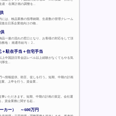
産・在庫計画の調整を...
供
ます。具体的には、検品業務の指導納期、生産数の管理クレーム
出日系企業他向けの物...
提供
品質確認、納品一連の流れの窓口となり、お客様の対応をして頂
： 南通市給与： 2...
0元＋駐在手当＋住宅手当
歓迎、大卒以上中国語日常会話レベル以上経験がなくてもやる気
厚生...
向けて他部門へ情報提供、助言、促しを行う。短期、中期の計画
、上申を行う。資金業...
内部統制に従事いただきます。短期、中期の計画の策定。会社運
資金業務に関する起...
カー） ～600万円