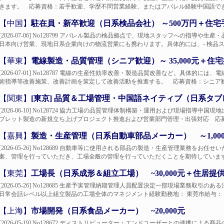
きます。 応募資格：若手歓迎、学歴不問営業経験、またはアパレル経験中国語できる
【中国】
駐在員・新卒歓迎（日系検品会社） ～500万円＋住宅
[2026-07-06] No128799 アパレル製品の検品拠点で、現地スタッフへの指
日本向け営業、現地日系企業向けの物流営業にも携わります。具体的には、- 検品スタッ
【華東】
電線製造・品質管理（シニア歓迎）～ 35,000元＋住
[2026-07-01] No128787 電線の生産性効率改善・製造品質改善など。具体
術指導等改善施策、改善計画を策定して改善活動を推進する。 応募資格：シニア歓迎
【関東】
[東京] 品質＆工場管理・中国語ネイティブ（日系タブ
[2026-06-10] No128724 協力工場の品質管理体制構築・運用および現場指
ブレット製造の新規立ち上げプロジェクト推進および営業部門管理・出張対応 応募資
【嘉興】
製造・生産管理（日系自動車部品メーカー） ～1,00
[2026-05-26] No128689 自動車等に使用される部品の製造・生産管理業務
案、管理を行っていただき、工場全般の管理を行っていただくことを期待しています。
【東莞】
工場長（日系成形＆組立工場） ~30,000元＋住居提
[2026-05-26] No128685 生産予実管理納期管理人員配置決定一部現場業務
日常会話レベル以上組立製品の工場全体のマネジメント経験勤務地： 東莞市給与： 20,000 
【上海】
市場開発（日系食品メーカー） ~20,000元
[2026-05-19] No128672 ディストリビューター・エンドユーザーとの連携