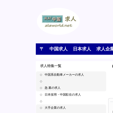
〒
中国求人
日本求人
求人企
求人特集一覧
◇
中国系自動車メーカーの求人
◇
◇
急 募の求人
◇
日本採用・中国駐在の求人
◇
◇
大手企業の求人