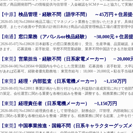
経営／商品開発部門への情報提供与信管理・入金確認をSCMチームと協力して実施生
【中原】
検品管理・経験不問（語学不問） ～45万円＋住居提
[2026-05-18] No128664 検品工場にてマネジメント業務をご担当いただき
処理、またその改善や予防策の計画日本向け商品の品質管理検品工場の運営管理中国進
【南通】
窓口業務（アパレルor検品経験） ~30,000元＋住居
[2026-05-07] No128628 日本顧客との窓口業務見積り、受注、生産準備、
きます。 応募資格：若手歓迎、学歴不問営業経験、業界不問中国語できる方歓迎勤務地
【東莞】
営業担当・経験不問（日系家電メーカー） ~ 20,00
[2026-04-08] No128564 中国国内を中心とした営業活動 応募資格：若手
があれば応募可。経験者優先勤務地： 東莞市給与： 18,000 ~ 20,000元＋駐在手当福利
【東莞】
経理・内部監査（日系電機メーカー） ~1,150万円
[2026-08-05] No128911 事業計画から割り付けられた利益額の達成実現に
の策定。会社運営に関わる重要な各種仕組みを整備・調整する。税務業務に関する起案
【東莞】
経理責任者（日系電機メーカー） ~1,150万円
[2026-08-05] No128653 経理責任者として管理会計、財務会計、IT管理、
営に関わる重要な各種仕組みを整備・調整する。税務業務に関する起案、上申を行う。
【東莞】
中国事業推進・国籍不問（日系キャラクターグッズメー