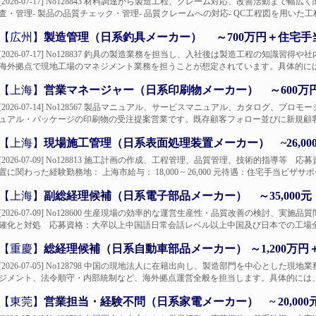
[2026-07-17] No128843 材料調達から製造工程、クレーム対応、改善活動ま
査・管理- 製品の品質チェック・管理- 品質クレームへの対応- QC工程図を用いた工程
【広州】
製造管理（日系釣具メーカー） ～700万円＋住宅手
[2026-07-17] No128837 釣具の製造業務を担当し、入社後は製造工程の知
海外拠点で現地工場のマネジメント業務を担うことが想定されています。具体的には、-
【上海】
営業マネージャー（日系印刷物メーカー） ～600万
[2026-07-14] No128567 製品マニュアル、サービスマニュアル、カタログ、
ュアル・パッケージの印刷物の受注提案営業です。既存顧客フォロー並びに新規顧客開
【上海】
現場施工管理（日系表面処理装置メーカー） ~26,00
[2026-07-09] No128813 施工計画の作成、工程管理、品質管理、技術的指
置に関わった経験勤務地： 上海市給与： 18,000 ~ 26,000 元待遇：住宅手当ビザサポー
【上海】
副総経理候補（日系電子部品メーカー） ～35,000元
[2026-07-09] No128600 生産現場の効率的な運営生産性・品質改善の検討
確化と対処 応募資格：大卒以上中国語日常会話レベル以上中国及び日本での工場全体
【重慶】
総経理候補（日系自動車部品メーカー） ～1,200万円
[2026-07-05] No128798 中国の現地法人に在籍出向し、製造部門を中心と
ジメント、法令順守・内部統制など、海外拠点運営全般を担当します。具体的には、- 
【東莞】
営業担当・経験不問（日系家電メーカー） ~ 20,00