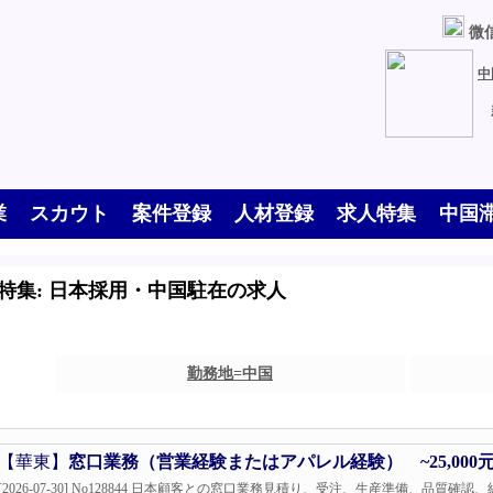
微信
中
業
スカウト
案件登録
人材登録
求人特集
中国
特集: 日本採用・中国駐在の求人
勤務地=中国
【華東】
窓口業務（営業経験またはアパレル経験） ~25,000
[2026-07-30] No128844 日本顧客との窓口業務見積り、受注、生産準備、