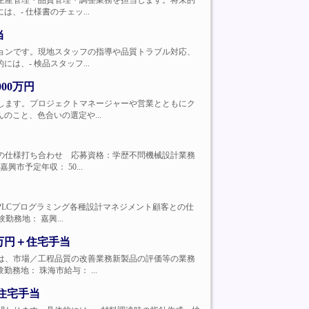
しながら、生産管理・品質管理・調整業務を担当します。将来的
- 仕様書のチェッ...
当
在員ポジションです。現地スタッフの指導や品質トラブル対応、
、- 検品スタッフ...
00万円
をお任せ致します。プロジェクトマネージャーや営業とともにク
こと、色合いの選定や...
ント顧客との仕様打ち合わせ 応募資格：学歴不問機械設計業務
市予定年収： 50...
計およびPLCプログラミング各種設計マネジメント顧客との仕
務地： 嘉興...
万円＋住宅手当
。具体的には、市場／工程品質の改善業務新製品の評価等の業務
地： 珠海市給与： ...
住宅手当