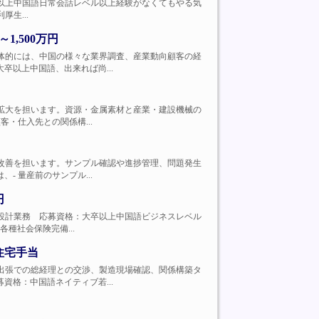
歓迎、大卒以上中国語日常会話レベル以上経験がなくてもやる気
厚生...
,500万円
ティング具体的には、中国の様々な業界調査、産業動向顧客の経
以上中国語、出来れば尚...
拓とシェア拡大を担います。資源・金属素材と産業・建設機械の
・仕入先との関係構...
管理と品質改善を担います。サンプル確認や進捗管理、問題発生
 量産前のサンプル...
円
実装などの設計業務 応募資格：大卒以上中国語ビジネスレベル
各種社会保険完備...
住宅手当
導中国現地出張での総経理との交渉、製造現場確認、関係構築タ
格：中国語ネイティブ若...