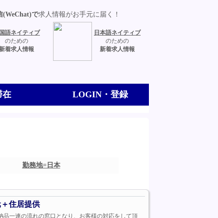
(WeChat)で
求人情報がお手元に届く！
国語ネイティブ
日本語ネイティブ
のための
のための
新着求人情報
新着求人情報
滞在
LOGIN・登録
勤務地=日本
元＋住居提供
品質確認、納品一連の流れの窓口となり、お客様の対応をして頂