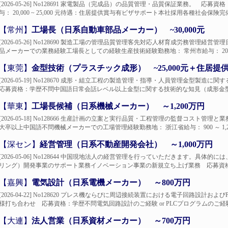
[2026-05-26] No128691 家電製品（完成品）の品質管理・品質保証業務。 
与： 20,000 ~ 25,000 元待遇：住居提供賞与有ビザサポート本社採用各種社会保険完備.
【常州】
工場長（日系自動車部品メーカー） ~30,000元
[2026-05-26] No128690 製造工場の管理品質管理客先対応人材育成労務管
品メーカーでの業務経験工場長としての経験生産技術経験勤務地： 常州市給与： 20,000 ~
【東莞】
金型技術（プラスチック成形） ~25,000元＋住居提
[2026-05-19] No128670 成形・組立工程の製造管理・指導・人員管理金型
応募資格：学歴不問中国語日常会話レベル以上金型に関する技術的な知見（成形金型・
【華東】
工場長候補（日系機械メーカー） ～1,200万円
[2026-05-18] No128666 生産計画の立案と実行品質・工程管理の監督コス
大卒以上中国語不問機械メーカーでの工場管理経験勤務地： 浙江省給与： 900 ～ 1,20
【深セン】
経営管理（日系不動産開発会社） ～1,000万円
[2026-05-06] No128644 中国現地法人の経営管理を行っていただきます。
リング）開発事業のサポート業務イノベーション事業の新規立ち上げ業務 応募資格：
【嘉興】
電気設計（日系電機メーカー） ～800万円
[2026-04-22] No128620 プレス機ならびに周辺接続装置における電子回路設
様打ち合わせ 応募資格：学歴不問電気回路設計のご経験 or PLCプログラムのご経験勤
【大連】
法人営業（日系資材メーカー） ～700万円