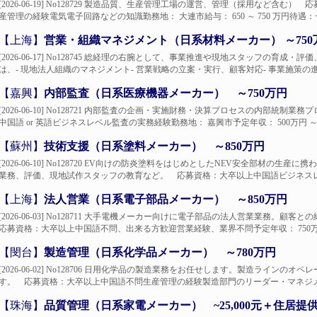
[2026-06-19] No128729 製造品質、生産管理工場の運営、管理（採用など
産管理の経験電気電子回路などの知識勤務地： 大連市給与： 650 ～ 750 万円待遇：一
【上海】
営業・組織マネジメント（日系材料メーカー） ～75
[2026-06-17] No128745 総経理の右腕として、事業推進や現地スタッフの
は、- 現地法人組織のマネジメント- 営業戦略の立案・実行、顧客対応- 事業施策の進捗
【嘉興】
内部監査（日系医療機器メーカー） ～750万円
[2026-06-10] No128721 内部監査の企画・実施財務・決算プロセスの内部
中国語 or 英語ビジネスレベル監査の実務経験勤務地： 嘉興市予定年収： 500万円 ～ 75
【蘇州】
技術支援（日系塗料メーカー） ～850万円
[2026-06-10] No128720 EV向けの防炎塗料をはじめとしたNEV安全部材
業務、評価、現地試作スタッフの教育など。 応募資格：大卒以上中国語ビジネスレベ
【上海】
法人営業（日系電子部品メーカー） ～850万円
[2026-06-03] No128711 大手電機メーカー向けに電子部品の法人営業業務
応募資格：大卒以上中国語不問、出来る方歓迎営業経験、業界不問予定年収： 750万円～
【閔台】
製造管理（日系化学品メーカー） ～780万円
[2026-06-02] No128706 日用化学品の製造業務をお任せします。製造ライ
す。 応募資格：大卒以上中国語不問生産管理の経験製造部門のリーダー・マネジメン
【珠海】
品質管理（日系家電メーカー） ~25,000元＋住居提