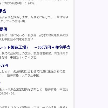
方歓迎勤務地： 江蘇省...
手当
導や生産・品質管理を担当します。配属先に応じて、工場運営や
フへの指導- 出...
宅提供
的には、電線製造工場に関わる工程改善、品質管理現地社員の技
中国語不問電線製造メー...
レット製造工場） ～700万円＋住宅手当
導中国現地出張での総経理との交渉、製造現場確認、関係構築タ
格：中国語ネイティブ若...
0万円
をお任せいたします。受注納期に合わせて円滑に生産計画の立
 応募資格：大卒以上中国...
供
取引のある法人へ日系企業定期的な訪問など 応募資格：中国語
~ 30...
による商品の拡販とブランド認知向上市場ニーズの収集・分析と