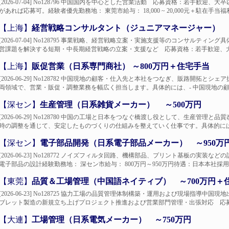
[2026-07-04] No128796 中国国内を中心とした営業活動 応募資格：若手
があれば応募可。経験者優先勤務地： 東莞市給与： 18,000 ~ 20,000元＋駐在手当福利
【上海】
経営戦略コンサルタント（ジュニアマネージャー） ～1
[2026-07-04] No128795 事業戦略、経営戦略立案・実施支援等のコンサル
営課題を解決する短期・中長期経営戦略の立案・支援など 応募資格：若手歓迎、大卒
【上海】
販促営業（日系専門商社） ～800万円＋住宅手当
[2026-06-29] No128782 中国現地の顧客・仕入先と本社をつなぎ、販路開
両領域で、営業・販促・調整業務を幅広く担当します。具体的には、- 中国現地の顧客
【深セン】
生産管理（日系雑貨メーカー） ～500万円
[2026-06-29] No128780 中国の工場と日本をつなぐ橋渡し役として、生産
時の調整を通じて、安定したものづくりの仕組みを整えていく仕事です。具体的には、-
【深セン】
電子部品開発（日系電子部品メーカー） ～950万
[2026-06-23] No128772 ノイズフィルタ回路、機構部品、プリント基板の
電子部品の設計経験勤務地： 深セン市給与： 800万円～950万円待遇：日本本社採用
【東莞】
品質＆工場管理（中国語ネイティブ） ～700万円＋
[2026-06-23] No128725 協力工場の品質管理体制構築・運用および現場指
ブレット製造の新規立ち上げプロジェクト推進および営業部門管理・出張対応 応募資
【大連】
工場管理（日系電気メーカー） ～750万円