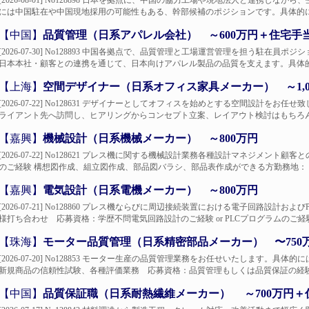
[2026-08-01] No128898 日本を拠点に、中国の協力工場や現地法人と連携
には中国駐在や中国現地採用の可能性もある、幹部候補のポジションです。具体的には、
【中国】
品質管理（日系アパレル会社） ～600万円＋住宅手
[2026-07-30] No128893 中国各拠点で、品質管理と工場運営管理を担う駐
日本本社・顧客との連携を通じて、日本向けアパレル製品の品質を支えます。具体的には
【上海】
空間デザイナー（日系オフィス家具メーカー） ～1,0
[2026-07-22] No128631 デザイナーとしてオフィスを始めとする空間設計
ライアント先へ訪問し、ヒアリングからコンセプト立案、レイアウト検討はもちろんの
【嘉興】
機械設計（日系機械メーカー） ～800万円
[2026-07-22] No128621 プレス機に関する機械設計業務各種設計マネジメ
のご経験 構想図作成、組立図作成、部品図バラシ、部品表作成ができる方勤務地： 嘉興
【嘉興】
電気設計（日系電機メーカー） ～800万円
[2026-07-21] No128860 プレス機ならびに周辺接続装置における電子回路設
様打ち合わせ 応募資格：学歴不問電気回路設計のご経験 or PLCプログラムのご経験勤
【珠海】
モーター品質管理（日系精密部品メーカー） 〜750
[2026-07-20] No128853 モーター生産の品質管理業務をお任せいたします
新規商品の信頼性試験、各種評価業務 応募資格：品質管理もしくは品質保証の経験勤務
【中国】
品質保証職（日系耐熱繊維メーカー） ～700万円＋