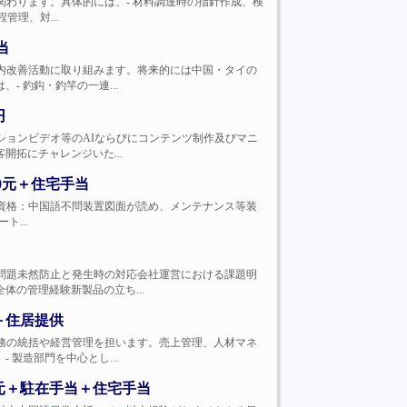
で幅広く関わります。具体的には、- 材料調達時の指針作成、検
管理、対...
当
識習得や社内改善活動に取り組みます。将来的には中国・タイの
 釣鈎・釣竿の一連...
円
プロモーションビデオ等のAIならびにコンテンツ制作及びマニ
拓にチャレンジいた...
0元＋住宅手当
導等 応募資格：中国語不問装置図面が読め、メンテナンス等装
ト...
、実施品質問題未然防止と発生時の対応会社運営における課題明
の管理経験新製品の立ち...
＋住居提供
した現地業務の統括や経営管理を担います。売上管理、人材マネ
製造部門を中心とし...
0元＋駐在手当＋住宅手当