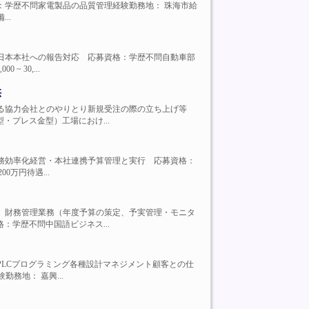
応募資格：学歴不問家電製品の品質管理経験勤務地： 珠海市給
..
理経営管理日本本社への報告対応 応募資格：学歴不問自動車部
 30,...
供
製造に関する協力会社とのやりとり新規受注の際の立ち上げ等
プレス金型）工場におけ...
ト管理と業務効率化経営・本社連携予算管理と実行 応募資格：
0万円待遇...
具体的には、財務管理業務（年度予算の策定、予実管理・モニタ
学歴不問中国語ビジネス...
計およびPLCプログラミング各種設計マネジメント顧客との仕
務地： 嘉興...