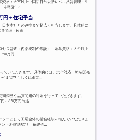
含む） 応募資格：大卒以上中国語日常会話レベル品質管理・生
時帰国年2...
0万円＋住宅手当
育成・評価、日本本社との連携まで幅広く担当します。具体的に
管理・改善-...
統制業務プロセス監査（内部統制の確認） 応募資格：大卒以上
0万円...
の生産に携わっていただきます。具体的には、試作対応、塗装開発
ル塗料もしくは塗装...
。顧客との納期調整や品質問題の対応を行っていただきます。
850万円待遇：...
ンのオペレーターとして工場全体の業務経験を積んでいただきま
ト経験勤務地： 福建省...
供