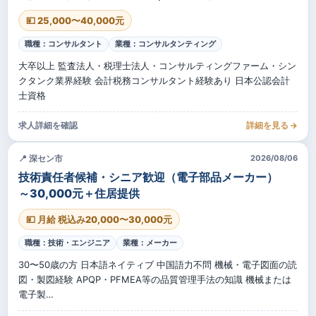
💴 25,000〜40,000元
職種：コンサルタント
業種：コンサルタンティング
大卒以上 監査法人・税理士法人・コンサルティングファーム・シン
クタンク業界経験 会計税務コンサルタント経験あり 日本公認会計
士資格
求人詳細を確認
詳細を見る →
📍 深セン市
2026/08/06
技術責任者候補・シニア歓迎（電子部品メーカー）
～30,000元＋住居提供
💴 月給 税込み20,000〜30,000元
職種：技術・エンジニア
業種：メーカー
30〜50歳の方 日本語ネイティブ 中国語力不問 機械・電子図面の読
図・製図経験 APQP・PFMEA等の品質管理手法の知識 機械または
電子製…