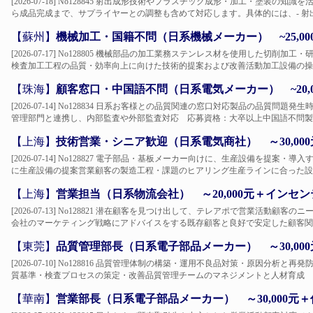
[2026-07-18] No128845 射出成形技術やプラスチック成形・加工・塗装
ら成品完成まで、サプライヤーとの調整も含めて対応します。具体的には、- 射出成
【蘇州】
機械加工・国籍不問（日系機械メーカー） ~25,0
[2026-07-17] No128805 機械部品の加工業務ステンレス材を使用した切
検査加工工程の品質・効率向上に向けた技術的提案および改善活動加工設備の操作
【珠海】
顧客窓口・中国語不問（日系電気メーカー） ~20,
[2026-07-14] No128834 日系お客様との品質関連の窓口対応製品の品質
管理部門と連携し、内部監査や外部監査対応 応募資格：大卒以上中国語不問製造
【上海】
技術営業・シニア歓迎（日系電気商社） ～30,000
[2026-07-14] No128827 電子部品・基板メーカー向けに、生産設備を提
に生産設備の提案営業顧客の製造工程・課題のヒアリング生産ラインに合った設備
【上海】
営業担当（日系物流会社） ～20,000元＋インセ
[2026-07-13] No128821 潜在顧客を見つけ出して、テレアポで営業活動
会社のマーケティング戦略にアドバイスをする既存顧客と良好で安定した顧客関係
【東莞】
品質管理部長（日系電子部品メーカー） ～30,00
[2026-07-10] No128816 品質管理体制の構築・運用不良品対策・原因分
質基準・検査プロセスの策定・改善品質管理チームのマネジメントと人材育成 応
【華南】
営業部長（日系電子部品メーカー） ～30,000元