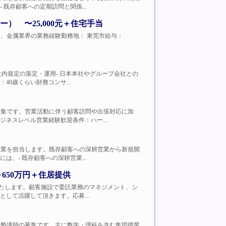
既存顧客への定期訪問と関係...
 〜25,000元＋住宅手当
、プレス、金属業界の業務経験勤務地： 東莞市給与：
般- 各種社内規定の策定・運用- 日本本社やグループ会社との
0歳くらい財務コンサ...
業担当の募集です。営業活動に伴う顧客訪問や出張対応に加
ネスレベル営業経験歓迎条件：ハー...
ービスの営業を担当します。既存顧客への深耕営業から新規開
、- 既存顧客への深耕営業...
650万円＋住居提供
をお任せいたします。顧客施設で委託業務のマネジメント、シ
して活躍して頂きます。応募...
指導を行う塾講師の募集です。主に数学・理科を含む集団授業