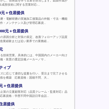
の知識を活かし、技術面を伴う営業を担当します。図面作成か
形技術に関する営業対応-...
00元＋住居提供
削加工・研磨・電解研磨の実施加工後製品の外観・寸法・機能
・メンテナンス及び管理応募資...
000元＋住居提供
問題発生時の原因分析と対策の策定、改善フォローアップ品質
業経験まだは近い業界での業務経...
元
案・導入する技術営業。具体的には、中国国内のメーカー向け
・装置の選定設備メーカー／サ...
ンティブ
顧客のニーズに応じて適切な提案を行い、受注まで完了させる
を構築 応募資格：国籍不問、大...
0元＋住居提供
析と再発防止策の立案顧客対応（品質クレーム・監査対応）品
募資格：学歴不問中国語日常会話...
＋住居提供