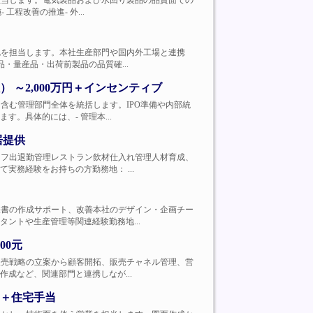
程改善を担当します。電気製品および水回り製品の品質面での
程改善の推進- 外...
・仕様確認を担当します。本社生産部門や国内外工場と連携
・量産品・出荷前製品の品質確...
～2,000万円＋インセンティブ
・総務を含む管理部門全体を統括します。IPO準備や内部統
。具体的には、- 管理本...
居提供
ランスタッフ出退勤管理レストラン飲材仕入れ管理人材育成、
務経験をお持ちの方勤務地： ...
準書・仕様書の作成サポート、改善本社のデザイン・企画チー
ントや生産管理等関連経験勤務地...
00元
として、販売戦略の立案から顧客開拓、販売チャネル管理、営
成など、関連部門と連携しなが...
元＋住宅手当