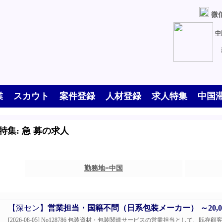
微信
中
業
スカウト
案件登録
人材登録
求人特集
中国
特集: 急 募の求人
勤務地=中国
【深セン】
営業担当・国籍不問（日系包装メーカー） ～20,0
[2026-08-05] No128786 包装資材・包装関連サービスの営業担当として