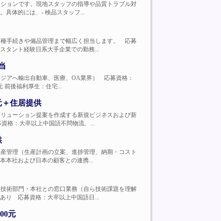
駐在員ポジションです。現地スタッフの指導や品質トラブル対
体的には、- 検品スタッフ...
客対応、各種手続きや備品管理まで幅広く担当します。 応募
タント経験日系大手企業での勤務...
当
本や東南アジアへ輸出自動車、医療、OA業界） 応募資格：
 前後福利厚生：住宅...
元＋住居提供
て最適なソリューション提案を作成する新規ビジネスおよび新
格：大卒以上中国語不問物流、...
供
程管理・生産管理（生産計画の立案、進捗管理、納期・コスト
本社および日本の顧客との連携...
客様と社内技術部門・本社との窓口業務（自ら技術課題を理解
り 応募資格：大卒以上中国語日...
00元