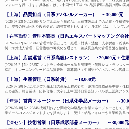
[2026-07-27] No128880 中国外注工場における品質管理、品質指導、工
フォローを行います。具体的には、- 中国外注工場での品質管理- 品質指導の実施- 工
【上海】
品質担当（日系アパレルメーカー） ～30,000元
[2026-07-23] No128869 サンプル品から量産品、出荷前製品までの品質
し、差異の原因分析や改善提案、調整業務も行います。具体的には、- サンプル品
【在宅勤務】
管理本部長（日系エキスパートマッチング会社） 
[2026-07-22] No128861 管理本部長として、経理・財務・法務・人事労務
制、海外法人管理、経営指標の可視化を通じて、急成長企業の管理基盤を整備します
【上海】
店舗運営（日系高級レストラン） ~20,000元＋住
[2026-07-21] No128857 レストラン全般ホール運営管理売上管理レスト
採用、トレーニングサービス品質管理 応募資格：中国語ビジネスレベル店舗にて実
【上海】
生産管理（日系雑貨） ～18,000元
[2026-07-20] No128810 委託先工場の生産工程の管理・納期管理検品基
ムと確認、報告業務 応募資格：大卒以上中国語日常会話レベル以上営業アシスタ
【無錫】
営業マネージャー（日系化学品メーカー） ～30,0
[2026-07-18] No128846 接着剤および関連化学製品の営業マネージャー
業チームのマネジメントまでを担当します。受注・納品フォローや営業報告書の作
【深セン】
技術営業（日系成形部品メーカー） ～30,000