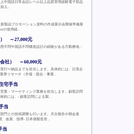
格：大卒以上中国語日常会話レベル以上品質管理経験電子部品
入...
カウントの更新製品プロモーション資料の作成展示会開催準備展
rの使用経...
～27,000元
募資格：学歴不問中国語不問構造設計の経験がある方勤務地：
） ～60,000元
ーの企画〜実行〜納品までを担当します。具体的には、日系企
界リサーチ（市場・競合・事業...
＋住宅手当
中心とした営業・マーケティング業務を担当します。顧客訪問
には、- 顧客訪問による製...
手当
管理・金型部門との技術調整も行います。月次報告や朝会進
改善、指導- 日本側製造管...
手当