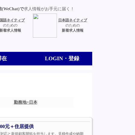
(WeChat)で
求人情報がお手元に届く！
国語ネイティブ
日本語ネイティブ
のための
のための
新着求人情報
新着求人情報
滞在
LOGIN・登録
勤務地=日本
00元＋住居提供
、既存顧客対応と新規顧客開拓を担当します。見積作成や納期