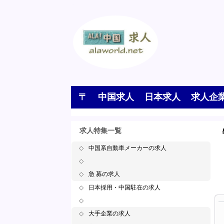
〒
中国求人
日本求人
求人企
求人特集一覧
◇
中国系自動車メーカーの求人
◇
◇
急 募の求人
◇
日本採用・中国駐在の求人
◇
◇
大手企業の求人