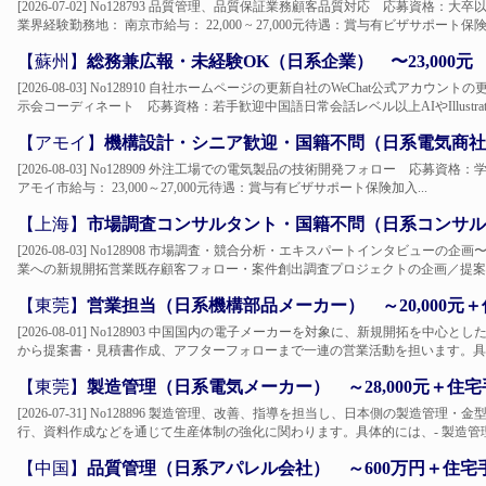
[2026-07-02] No128793 品質管理、品質保証業務顧客品質対応 応募資
業界経験勤務地： 南京市給与： 22,000 ~ 27,000元待遇：賞与有ビザサポート保険加
【蘇州】
総務兼広報・未経験OK（日系企業） 〜23,000元
[2026-08-03] No128910 自社ホームページの更新自社のWeChat公式ア
示会コーディネート 応募資格：若手歓迎中国語日常会話レベル以上AIやIllustrato
【アモイ】
機構設計・シニア歓迎・国籍不問（日系電気商社） 
[2026-08-03] No128909 外注工場での電気製品の技術開発フォロー 応
アモイ市給与： 23,000～27,000元待遇：賞与有ビザサポート保険加入...
【上海】
市場調査コンサルタント・国籍不問（日系コンサル会社
[2026-08-03] No128908 市場調査・競合分析・エキスパートインタビュ
業への新規開拓営業既存顧客フォロー・案件創出調査プロジェクトの企画／提案業
【東莞】
営業担当（日系機構部品メーカー） ～20,000元
[2026-08-01] No128903 中国国内の電子メーカーを対象に、新規開拓を
から提案書・見積書作成、アフターフォローまで一連の営業活動を担います。具体的
【東莞】
製造管理（日系電気メーカー） ～28,000元＋住宅
[2026-07-31] No128896 製造管理、改善、指導を担当し、日本側の製造
行、資料作成などを通じて生産体制の強化に関わります。具体的には、- 製造管理、
【中国】
品質管理（日系アパレル会社） ～600万円＋住宅