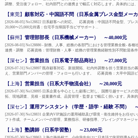
調整、受注後フォロー、社内部門との連携まで幅広く対応します。具体的には、- 
【東莞】
顧客対応・中国語不問（日系金属プレス金型メーカー）
[2026-08-05] No128822 日系顧客への対応。 応募資格：中国語不問金型
20,000〜25,000元待遇：住宅手当帰国手当ビザサポート...
【蘇州】
管理部部長（日系機械メーカー） ～40,000元
[2026-08-03] No128886 - 財務、人事、総務の各部門における管理業務全
連携・調整 応募資格：管理財務・人事・総務の管理業務経験性別不問歓迎条件：4
【深セン】
営業担当（日系電子部品商社） ～27,000元
[2026-07-31] No128897 既存顧客対応、新規開拓、社内外調整を担う営
え、営業部門メンバーの管理・フォローも行います。 応募資格：大卒中国語ビジ
【上海】
営業担当（日系大手物流会社） ～20,000元
[2026-07-30] No128895 日系企業を中心とした顧客に対し、国際引越サ
拓、現地調査、見積・提案書作成、品質管理・監督まで幅広く担います。具体的には
【深セン】
運用アシスタント（学歴・語学・経験 不問） ～
[2026-07-30] No128831 企業内VIP施設の運用補助及び環境・衛生維持
フト作成、チームメンバーの管理、業務指示、研修指導、プレイングマネージャと
【上海】
塾講師（日系学習塾） ～23,000元
[2026-07-30] No128863 上海の海外校で、小中学生向けに日本語で学習