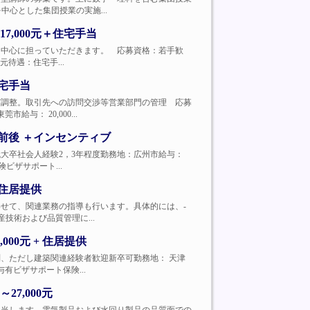
中心とした集団授業の実施...
,000元＋住宅手当
開拓業務を中心に担っていただきます。 応募資格：若手歓
元待遇：住宅手...
住宅手当
へ共有及び調整。取引先への訪問交渉等営業部門の管理 応募
与： 20,000...
元前後 ＋インセンティブ
0〜40代大卒社会人経験2，3年程度勤務地：広州市給与：
ビザサポート...
＋住居提供
ます。あわせて、関連業務の指導も行います。具体的には、-
技術および品質管理に...
00元 + 住居提供
問経験不問、ただし建築関連経験者歓迎新卒可勤務地： 天津
与有ビザサポート保険...
7,000元