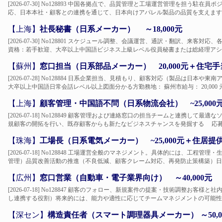
[2026-07-30] No128893 中国各拠点で、品質管理と工場運営管理を担う
応、日本本社・顧客との連携を通じて、日本向けアパレル製品の品質を支えます。具
【上海】
社長秘書（日系メーカー） ～18,000元
[2026-07-30] No128801 スケジュール調整、会議運営、通訳・翻訳、来
資格：若手歓迎、大卒以上中国語ビジネス上級レベル役員秘書または総経理アシス
【蘇州】
窓口担当（日系部品メーカー） 20,000元＋住宅手
[2026-07-28] No128884 日系企業担当、見積もり、顧客対応（製品は日
大卒以上中国語日常会話レベル以上図面分かる方勤務地： 蘇州市給与： 20,000 元
【上海】
顧客管理・中国語不問（日系物流会社） ~25,000
[2026-07-18] No128849 顧客管理および連絡窓口の担当チームと連携し
規顧客の開拓を行い、既存顧客からも新たなビジネスチャンスを発掘する 応募資
【珠海】
工場長（日系電気メーカー） ~25,000元＋住居提
[2026-07-18] No128848 工場運営全般のマネジメント。具体的には、工
管理）品質改善活動の推進（不良低減、顧客クレーム対応、再発防止策構築）日本
【広州】
窓口営業（自動車・電子業界向け） ～40,000元
[2026-07-18] No128847 顧客のフォロー、新規案件の提案・技術調整お
し連携する役割）将来的には、能力や適性に応じてチームマネジメントの可能性あ
【深セン】
構造責任者（スマート調理器具メーカー） ～50,0