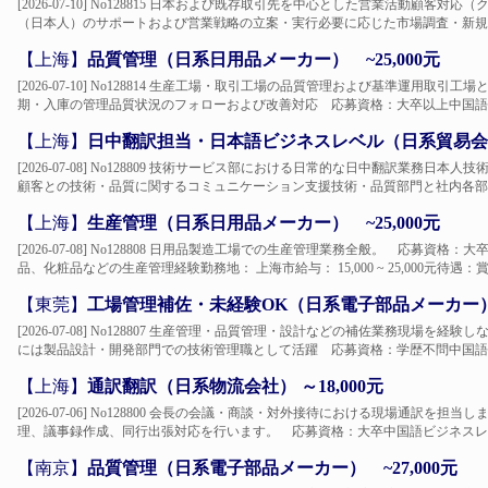
[2026-07-10] No128815 日本および既存取引先を中心とした営業活動顧
（日本人）のサポートおよび営業戦略の立案・実行必要に応じた市場調査・新規顧
【上海】
品質管理（日系日用品メーカー） ~25,000元
[2026-07-10] No128814 生産工場・取引工場の品質管理および基準運用
期・入庫の管理品質状況のフォローおよび改善対応 応募資格：大卒以上中国語日
【上海】
日中翻訳担当・日本語ビジネスレベル（日系貿易会社）
[2026-07-08] No128809 技術サービス部における日常的な日中翻訳業務
顧客との技術・品質に関するコミュニケーション支援技術・品質部門と社内各部署
【上海】
生産管理（日系日用品メーカー） ~25,000元
[2026-07-08] No128808 日用品製造工場での生産管理業務全般。 応募
品、化粧品などの生産管理経験勤務地： 上海市給与： 15,000 ~ 25,000元待遇：
【東莞】
工場管理補佐・未経験OK（日系電子部品メーカー） 
[2026-07-08] No128807 生産管理・品質管理・設計などの補佐業務現場
には製品設計・開発部門での技術管理職として活躍 応募資格：学歴不問中国語日
【上海】
通訳翻訳（日系物流会社） ～18,000元
[2026-07-06] No128800 会長の会議・商談・対外接待における現場通訳
理、議事録作成、同行出張対応を行います。 応募資格：大卒中国語ビジネスレベ
【南京】
品質管理（日系電子部品メーカー） ~27,000元