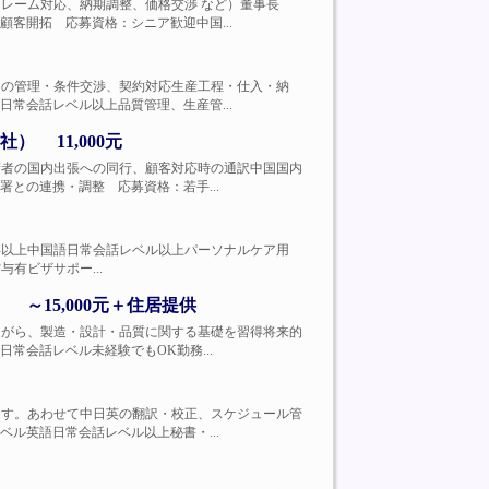
客対応（クレーム対応、納期調整、価格交渉 など）董事長
客開拓 応募資格：シニア歓迎中国...
取引工場との管理・条件交渉、契約対応生産工程・仕入・納
常会話レベル以上品質管理、生産管...
 11,000元
日本人技術者の国内出張への同行、顧客対応時の通訳中国国内
との連携・調整 応募資格：若手...
資格：大卒以上中国語日常会話レベル以上パーソナルケア用
賞与有ビザサポー...
～15,000元＋住居提供
を経験しながら、製造・設計・品質に関する基礎を習得将来的
常会話レベル未経験でもOK勤務...
を担当します。あわせて中日英の翻訳・校正、スケジュール管
ル英語日常会話レベル以上秘書・...