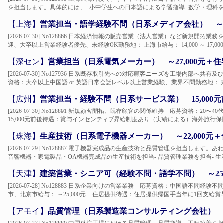
を担当します。具体的には、- 小中学生への日本語による学習指導- 数学・理科を
【上海】
営業担当・語学経験不問（日系メディア会社） ～17
[2026-07-30] No128866 日本経済情報の販売営業（法人営業）など新規
迎、大卒以上営業経験者優先、未経験OK勤務地： 上海市給与： 14,000 ～ 17,000
【深セン】
営業担当（日系電気メーカー） ～27,000元＋
[2026-07-30] No127936 日系既存取引先への対応顧客ニーズを工場内部
資格：大卒以上中国語 or 英語日常会話レベル以上営業経験、業界不問勤務地： 東莞市給
【広州】
営業担当・経験不問（日系サービス業） 15,000
[2026-07-30] No128891 新規顧客開拓、既存顧客の関係維持 応募資格：2
15,000元前後待遇：賞与インセンティブ昇給制度あり（実績による）海外旅行保険
【珠海】
生産技術（日系電子機器メーカー） ～22,000元
[2026-07-29] No128887 電子機器完成品の生産技術と品質管理を担当し
音響機器・家電製品・OA機器完成品の生産技術を担当- 品質管理業務を担当- 生産
【天津】
建築営業・シニア可（経験不問・語学不問） ～25,0
[2026-07-28] No128883 日系企業向けの営業業務 応募資格：中国語不
市、北京市給与： ～25,000元 + 住居提供待遇：住居提供帰国手当年に1回支給賞
【アモイ】
品質管理（日系製造業コンサルティング会社） ～2