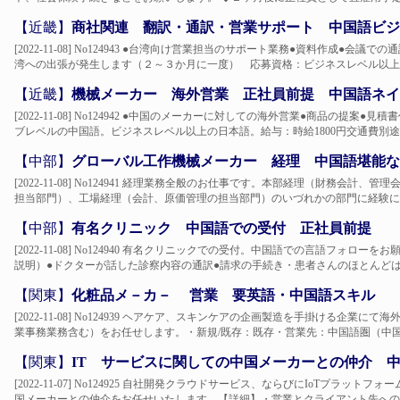
【近畿】
商社関連 翻訳・通訳・営業サポート 中国語ビジ
[2022-11-08] No124943 ●台湾向け営業担当のサポート業務●資料作成●
湾への出張が発生します（２～３か月に一度） 応募資格：ビジネスレベル以上の
【近畿】
機械メーカー 海外営業 正社員前提 中国語ネイ
[2022-11-08] No124942 ●中国のメーカーに対しての海外営業●商品の提
ブレベルの中国語。ビジネスレベル以上の日本語。給与：時給1800円交通費別途支
【中部】
グローバル工作機械メーカー 経理 中国語堪能な
[2022-11-08] No124941 経理業務全般のお仕事です。本部経理（財務会
担当部門）、工場経理（会計、原価管理の担当部門）のいづれかの部門に経験に応じ
【中部】
有名クリニック 中国語での受付 正社員前提
[2022-11-08] No124940 有名クリニックでの受付。中国語での言語フォ
説明）●ドクターが話した診察内容の通訳●請求の手続き・患者さんのほとんどは日
【関東】
化粧品メ－カ－ 営業 要英語・中国語スキル
[2022-11-08] No124939 ヘアケア、スキンケアの企画製造を手掛ける企
業事務業務含む）をお任せします。・新規/既存：既存・営業先：中国語圏（中国本
【関東】
IT サービスに関しての中国メーカーとの仲介 
[2022-11-07] No124925 自社開発クラウドサービス、ならびにIoTプラ
国メーカーとの仲介をお任せいたします。【詳細】・営業とクライアント先への同