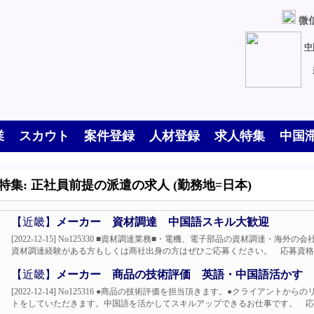
微信
中
業
スカウト
案件登録
人材登録
求人特集
中国
特集: 正社員前提の派遣の求人 (勤務地=日本)
【近畿】
メーカー 資材調達 中国語スキル大歓迎
[2022-12-15] No125330 ■資材調達業務■・電機、電子部品の資材調達
資材調達経験がある方もしくは商社出身の方はぜひご応募ください。 応募資格：
【近畿】
メーカー 商品の技術評価 英語・中国語活かす
[2022-12-14] No125316 ●商品の技術評価を担当頂きます。●クライア
トをしていただきます。中国語を活かしてスキルアップできるお仕事です。 応募