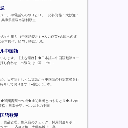
迎
外の会社とメールや電話でのやりとり。 応募資格：大歓迎：
：兵庫県宝塚市福利厚生...
話・メールのやり取り（中国語使用）●入力作業●倉庫への連
操作。給与：時給1450...
ル中国語
業務をお願いします。【主な業務】◆日本語⇔中国語翻訳メー
ち合わせ、出張先（中国）での...
実現するため、日本語もしくは英語から中国語の翻訳業務を行
ちしております！●翻訳（日本...
の入力業務◆通関書類の作成◆通関業者とのやりとり◆社内の
格：日常会話レベル以上の中国...
国語歓迎
険関係業務、備品管理、搬入品のチェック、採用関連サポー
す。 応募資格：大学卒以上。業...