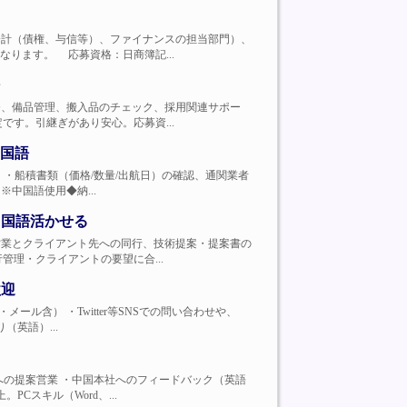
、その他会計（債権、与信等）、ファイナンスの担当部門）、
ります。 応募資格：日商簿記...
険関係業務、備品管理、搬入品のチェック、採用関連サポー
す。引継ぎがあり安心。応募資...
国語
出（少なめ）・船積書類（価格/数量/出航日）の確認、通関業者
中国語使用◆納...
中国語活かせる
詳細】・営業とクライアント先への同行、技術提案・提案書の
理・クライアントの要望に合...
歓迎
電話・メール含） ・Twitter等SNSでの問い合わせや、
（英語）...
企業顧客への提案営業 ・中国本社へのフィードバック（英語
Cスキル（Word、...