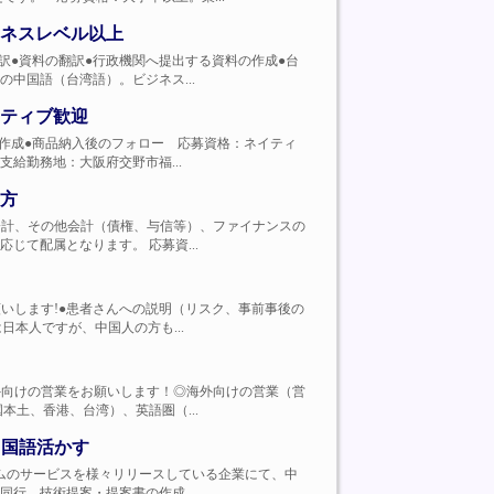
ネスレベル以上
会議での通訳●資料の翻訳●行政機関へ提出する資料の作成●台
中国語（台湾語）。ビジネス...
ティブ歓迎
案●見積書作成●商品納入後のフォロー 応募資格：ネイティ
給勤務地：大阪府交野市福...
方
計、管理会計、その他会計（債権、与信等）、ファイナンスの
て配属となります。 応募資...
ローをお願いします!●患者さんへの説明（リスク、事前事後の
本人ですが、中国人の方も...
業にて海外向けの営業をお願いします！◎海外向けの営業（営
土、香港、台湾）、英語圏（...
中国語活かす
ットフォームのサービスを様々リリースしている企業にて、中
行、技術提案・提案書の作成...