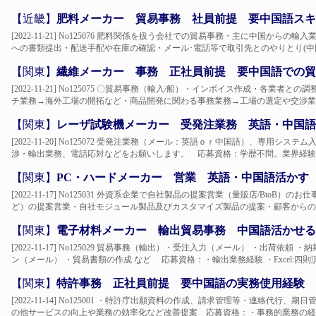
【近畿】
肥料メーカー 貿易事務 社員前提 要中国語スキ
[2022-11-21] No125076 肥料関係を扱う会社での貿易事務・主に中国から
への書類提出・配送手配や在庫の確認・メール･電話等で取引先とのやりとり(中国取
【関東】
繊維メーカー 事務 正社員前提 要中国語での貿
[2022-11-21] No125075 〇貿易事務（輸入/船）・インボイス作成・各
チ業務→海外工場の開拓など・商品開発に関わる事務業務→工場の選定や交渉業務
【関東】
レーザ試験機メーカー 受発注業務 英語・中国語
[2022-11-20] No125072 受発注業務（メール：英語ｏｒ中国語）、専用
渉・輸出業務、電話応対などをお願いします。 応募資格：学歴不問。業界経験問
【関東】
PC・ハードメーカー 営業 英語・中国語活かす
[2022-11-17] No125031 外資系企業で自社製品の提案営業（量販店/Bto
ど）の提案営業・自社モジュール製品及びカスタマイズ製品の提案・顧客からの問
【関東】
電子材料メーカー 輸出貿易事務 中国語活かせる
[2022-11-17] No125029 貿易事務（輸出）・受注入力（メール） ・出荷依頼 
ン（メール） ・貿易書類の作成 など 応募資格：・輸出業務経験 ・Excel:四則演算
【関東】
特許事務 正社員前提 要中国語の実務使用経験
[2022-11-14] No125001 ・特許庁出願資料の作成、請求管理等・連絡代
の他サービスの向上や業務の効率化など改善提案 応募資格：・事務的業務の経験