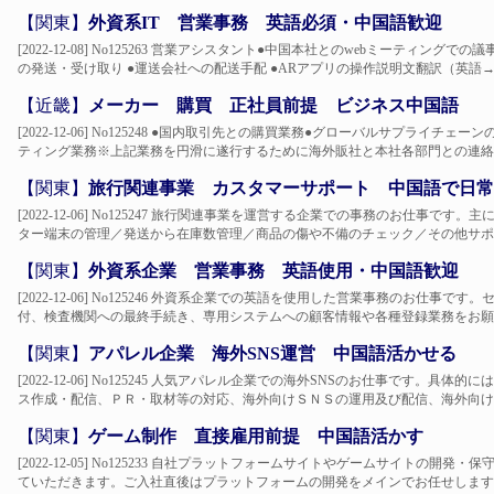
【関東】
外資系IT 営業事務 英語必須・中国語歓迎
[2022-12-08] No125263 営業アシスタント●中国本社とのwebミーティン
の発送・受け取り ●運送会社への配送手配 ●ARアプリの操作説明文翻訳（英語→日本
【近畿】
メーカー 購買 正社員前提 ビジネス中国語
[2022-12-06] No125248 ●国内取引先との購買業務●グローバルサプライ
ティング業務※上記業務を円滑に遂行するために海外販社と本社各部門との連絡調
【関東】
旅行関連事業 カスタマーサポート 中国語で日常
[2022-12-06] No125247 旅行関連事業を運営する企業での事務のお仕事で
ター端末の管理／発送から在庫数管理／商品の傷や不備のチェック／その他サポー
【関東】
外資系企業 営業事務 英語使用・中国語歓迎
[2022-12-06] No125246 外資系企業での英語を使用した営業事務のお仕
付、検査機関への最終手続き、専用システムへの顧客情報や各種登録業務をお願い
【関東】
アパレル企業 海外SNS運営 中国語活かせる
[2022-12-06] No125245 人気アパレル企業での海外SNSのお仕事です
ス作成・配信、ＰＲ・取材等の対応、海外向けＳＮＳの運用及び配信、海外向け店
【関東】
ゲーム制作 直接雇用前提 中国語活かす
[2022-12-05] No125233 自社プラットフォームサイトやゲームサイトの開
ていただきます。ご入社直後はプラットフォームの開発をメインでお任せします。