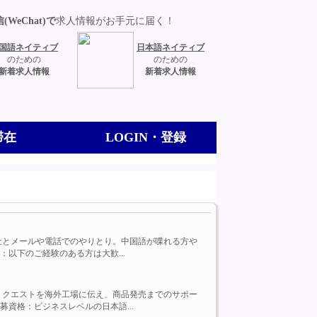
(WeChat)で
求人情報がお手元に届く！
国語ネイティブ
日本語ネイティブ
のための
のための
新着求人情報
新着求人情報
滞在
LOGIN・登録
・海外の会社とメールや電話でのやりとり。中国語が喋れる方や
以下のご経験のある方は大歓...
ントからのリクエストを海外工場に伝え、商品発売までのサポー
資格：ビジネスレベルの日本語...