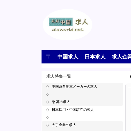
〒
中国求人
日本求人
求人企
求人特集一覧
◇
中国系自動車メーカーの求人
◇
◇
急 募の求人
◇
日本採用・中国駐在の求人
◇
◇
大手企業の求人