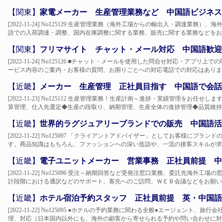
【関東】
家電メーカー 生産管理業務など 中国語ビジネス
[2022-11-24] No125129 生産管理業務（海外工場からの輸出入・調達業
語での入荷調達・調整、国内在庫調整に関する業務、販売に関する業務などをお願
【関東】
フリマサイト チャット・メール対応 中国語歓迎
[2022-11-24] No125126 ■チャット・メールを使用した問合せ対応・ア
ービス内容のご案内・お客様の質問、お困りごとへの対応電話での対応はありませ
【近畿】
メーカー 生産管理 正社員目指す 中国語で会話
[2022-11-23] No125112 生産管理業務！生産計画～進捗・実績管理をお
算管理、仕入先選定◆生産の段取り、納期管理、生産全体の進捗管理◆品質維持・
【近畿】
世界的ラグジュアリーブランドでの販売 中国語活
[2022-11-22] No125097 「クライアントアドバイザー」としてお客様に
す。商品知識はもちろん、ファッションへの深い造詣や、一流の接客スキルが求め
【近畿】
電子ユニットメーカー 営業事務 正社員前提 中
[2022-11-22] No125096 受注～納期回答など受発注窓口業務、委託先海
計段階における通訳などのサポート、客先へのご訪問、ＷＥＢ会議などをお願いしま
【近畿】
ホテル宿泊予約スタッフ 正社員前提 英・中国語
[2022-11-22] No125095 ●ホテルの予約業務に関わる全般●エージェン
理、対応（日本国内以外にも、海外の顧客から寄せられる予約や問い合わせに対応