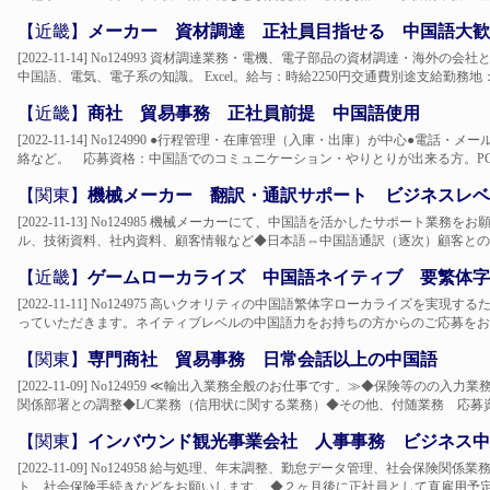
【近畿】
メーカー 資材調達 正社員目指せる 中国語大歓
[2022-11-14] No124993 資材調達業務・電機、電子部品の資材調達・海
中国語、電気、電子系の知識。 Excel。給与：時給2250円交通費別途支給勤務地
【近畿】
商社 貿易事務 正社員前提 中国語使用
[2022-11-14] No124990 ●行程管理・在庫管理（入庫・出庫）が中心●電
絡など。 応募資格：中国語でのコミュニケーション・やりとりが出来る方。PC基本
【関東】
機械メーカー 翻訳・通訳サポート ビジネスレベ
[2022-11-13] No124985 機械メーカーにて、中国語を活かしたサポート
ル、技術資料、社内資料、顧客情報など◆日本語⇔中国語通訳（逐次）顧客との打
【近畿】
ゲームローカライズ 中国語ネイティブ 要繁体字
[2022-11-11] No124975 高いクオリティの中国語繁体字ローカライズを
っていただきます。ネイティブレベルの中国語力をお持ちの方からのご応募をお待
【関東】
専門商社 貿易事務 日常会話以上の中国語
[2022-11-09] No124959 ≪輸出入業務全般のお仕事です。≫◆保険等の
関係部署との調整◆L/C業務（信用状に関する業務）◆その他、付随業務 応募資
【関東】
インバウンド観光事業会社 人事事務 ビジネス中
[2022-11-09] No124958 給与処理、年末調整、勤怠データ管理、社会保
ト、社会保険手続きなどをお願いします。 ◆２ヶ月後に正社員として直雇用予定で