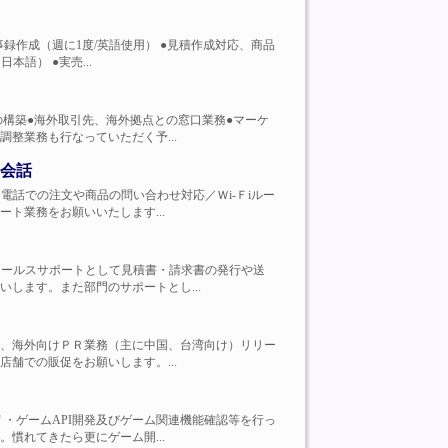
グでの議事録作成（週に1度/英語使用） ●見積作成対応、商品
語） ●実売...
チェーンの構築●海外取引先、海外拠点との窓口業務●マーケ
整業務も行なっていただく予...
会話
す。主に電話での注文や商品の問い合わせ対応／Ｗi-Ｆiルー
ト業務をお願いいたします...
事です。セールスサポートとして見積書・請求書の発行や送
します。また部門のサポートとし...
。具体的には、海外向けＰＲ業務（主に中国、台湾向け）リリー
舗での販促をお願いします。...
発・保守 ・ゲームAPI開発及びゲーム関連機能確認等を行っ
慣れてきたら更にゲーム開...