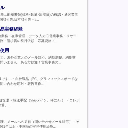
ル
の輸入業務…船積書類(価格･数量･出航日)の確認・通関業者
引先:日本取引先＝3...
易実務経験
業者との調整業務・在庫管理、データ入力〇営業事務・リサー
・請求書の発行依頼 応募資格：...
使用
システム入力、海外企業とのメール対応、納期調整、納期交
いません、ある方歓迎！営業事務の...
B）のお仕事です。・自社製品（PC、グラフィックスボードな
い合わせ応対・報告書作...
・納期管理 ・輸送手配（Shipメイン、稀にAir） ・コレポ
、...
行、期日管理、メールへの返信（問い合わせメール対応）・そ
2年以上・中国語の実務使用経験...