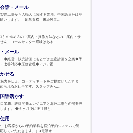
会話・メール
務）、海外製造工場からの輸入に関する業務、中国語または英
いします。 応募資格：未経験者...
プリ上での取引の進め方のご案内・操作方法などのご案内・サ
ん。コールセンター経験はある...
・メール
任せします！◆経営・販売計画にもとづき生産計画を立案◆予
改善対応◆原価管理◆アジア圏...
かせる
ブランドの魅力を伝え、コーディネートをご提案いただきま
られるお仕事です。スタッフみん...
国語活かす
外工場の窓口業務、設計開発エンジニアと海外工場との開発設
す。 ◆６ヶ月後に正社員と...
使用
ト、旅行会社、お客様からの予約業務を宿泊予約システムで管
していただきます。）●電話オ...