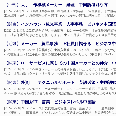
【中部】
大手工作機械メーカー 経理 中国語堪能な方
[2022-12-12] No125300 経理業務全般。本部経理（財務会計、管理会計
工場経理（会計、原価管理の担当部門）のいづれかの部門に経験に応じて配属とな
【関東】
インバウンド観光事業 人事事務 ビジネス中国語
[2022-12-11] No125287 給与処理、年末調整、勤怠データ管理、社会保
ト、社会保険手続きなどをお願いします。 ◆２ヶ月後に正社員として直雇用予定で
【近畿】
メーカー 貿易事務 正社員目指せる ビジネス中
[2022-12-09] No125279 【貿易事務】◆輸入業務（20～30件/月）、輸
への書類提出・配送手配や在庫の確認◆取引先とのやりとり（中国取:日本=3:7）※
【関東】
IT サービスに関しての中国メーカーとの仲介 
[2022-12-09] No125275 中国メーカーとの仲介をお任せいたします。【
作成・外部の協力会社やフリーランスへ業務を発注依頼/プロジェクト全体の進行管
【関東】
外資IT テクニカルサポート 英語必須・中国語
[2022-12-08] No125266 テクニカルサポート・エンドユーザー対応（日本語 / 
Amazon購入者からの問い合わせ対応 ・返品対応が発生した際の本社とのやり取り
【関東】
中国系IT 営業 ビジネスレベル中国語
[2022-12-08] No125264 ・取引先代理店の管理・営業・営業サポート ・
or中国語）。 応募資格：ビジネスレベルの英語または中国語。営業経験5年以上。P