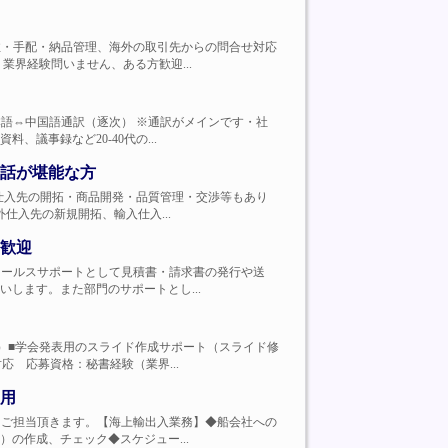
商品の発注・手配・納品管理、海外の取引先からの問合せ対応
界経験問いません、ある方歓迎...
す。◆日本語⇔中国語通訳（逐次） ※通訳がメインです・社
議事録など20-40代の...
話が堪能な方
海外出張や仕入先の開拓・商品開発・品質管理・交渉等もあり
仕入先の新規開拓、輸入仕入...
歓迎
事です。セールスサポートとして見積書・請求書の発行や送
します。また部門のサポートとし...
・オペなど）■学会発表用のスライド作成サポート（スライド修
 応募資格：秘書経験（業界...
用
又は両方をご担当頂きます。【海上輸出入業務】◆船会社への
の作成、チェック◆スケジュー...