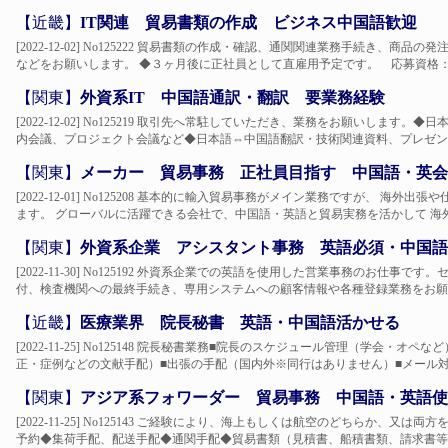
【近畿】
IT関連 貿易書類の作成 ビジネス中国語歓迎
[2022-12-02] No125222 貿易書類の作成・確認、通関関連業務手続き、
などをお願いします。 ◆３ヶ月後に正社員として直雇用予定です。 応募資格：業
【関東】
外資系IT 中国語通訳・翻訳 要業務経験
[2022-12-02] No125219 取引先へ常駐していただき、業務をお願いしま
内会議、プロジェクト会議など◆日本語⇔中国語翻訳・技術関連資料、プレゼン資料、
【関東】
メーカー 貿易事務 正社員目指す 中国語・英会
[2022-12-01] No125208 基本的に輸入貿易事務がメイン業務ですが、 
ます。 グローバルに活躍できる会社で、中国語・英語と貿易実務を活かして 海外
【関東】
外資系企業 アシスタント事務 英語必須・中国語
[2022-11-30] No125192 外資系企業での英語を使用した営業事務のお仕
付、検査機関への最終手続き、専用システムへの顧客情報や各種登録業務をお願い
【近畿】
医療業界 院長秘書 英語・中国語活かせる
[2022-11-25] No125148 院長秘書業務■院長のスケジュール管理（学会
正・症例などの文献手配）■出張の手配（国内外※同行はありません）■メール対応
【関東】
アジア系フォワーダー 貿易事務 中国語・英語使
[2022-11-25] No125143 ご経験により、海上もしくは航空のどちらか、
予約◆集荷手配、配送手配◆通関手配◆貿易書類（見積書、船積書類、請求書等）