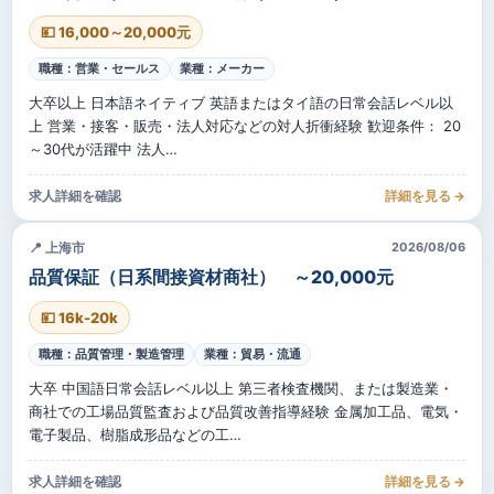
💴 16,000～20,000元
職種：営業・セールス
業種：メーカー
大卒以上 日本語ネイティブ 英語またはタイ語の日常会話レベル以
上 営業・接客・販売・法人対応などの対人折衝経験 歓迎条件： 20
～30代が活躍中 法人…
求人詳細を確認
詳細を見る →
📍 上海市
2026/08/06
品質保証（日系間接資材商社） ～20,000元
💴 16k-20k
職種：品質管理・製造管理
業種：貿易・流通
大卒 中国語日常会話レベル以上 第三者検査機関、または製造業・
商社での工場品質監査および品質改善指導経験 金属加工品、電気・
電子製品、樹脂成形品などの工…
求人詳細を確認
詳細を見る →