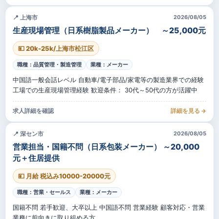
📍 上海市
2026/08/05
生産現場管理（日系樹脂製品メーカー） ～25,000元
💴 20k-25k/上海市松江区
職種：品質管理・製造管理
業種：メーカー
中国語一般会話レベル 自動車/電子部品/家電等の製造業界での経験
工場での生産現場管理経験 歓迎条件： 30代～50代の方が活躍中
求人詳細を確認
詳細を見る →
📍 深セン市
2026/08/05
営業担当・国籍不問（日系包装メーカー） ～20,000
元＋住居提供
💴 月給 税込み10000-20000元
職種：営業・セールス
業種：メーカー
国籍不問 若手歓迎、大卒以上 中国語不問 営業経験 顧客対応・営業
業務に前向きに取り組める方