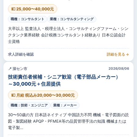
💴 25,000〜40,000元
職種：コンサルタント
業種：コンサルタンティング
大卒以上 監査法人・税理士法人・コンサルティングファーム・シン
クタンク業界経験 会計税務コンサルタント経験あり 日本公認会計
士資格
求人詳細を確認
詳細を見る →
📍 深セン市
2026/08/06
技術責任者候補・シニア歓迎（電子部品メーカー）
～30,000元＋住居提供
💴 月給 税込み20,000〜30,000元
職種：技術・エンジニア
業種：メーカー
30〜50歳の方 日本語ネイティブ 中国語力不問 機械・電子図面の読
図・製図経験 APQP・PFMEA等の品質管理手法の知識 機械または
電子製…