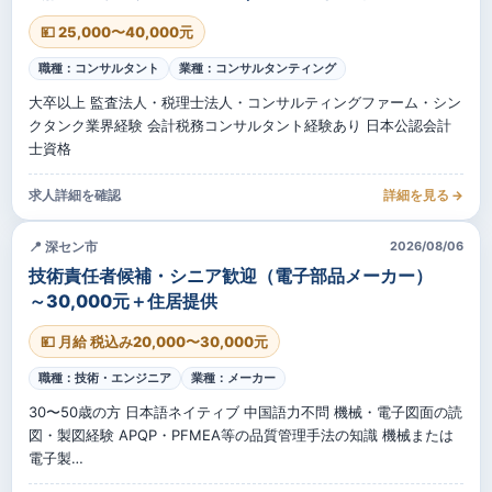
💴 25,000〜40,000元
職種：コンサルタント
業種：コンサルタンティング
大卒以上 監査法人・税理士法人・コンサルティングファーム・シン
クタンク業界経験 会計税務コンサルタント経験あり 日本公認会計
士資格
求人詳細を確認
詳細を見る →
📍 深セン市
2026/08/06
技術責任者候補・シニア歓迎（電子部品メーカー）
～30,000元＋住居提供
💴 月給 税込み20,000〜30,000元
職種：技術・エンジニア
業種：メーカー
30〜50歳の方 日本語ネイティブ 中国語力不問 機械・電子図面の読
図・製図経験 APQP・PFMEA等の品質管理手法の知識 機械または
電子製…