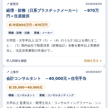
📍 東莞市
2026/08/08
経理・財務（日系プラスチックメーカー） ～970万
円＋住居提供
💴 年収850万円～970万円
職種：財務・法務
業種：メーカー
大学院・大学卒以上 以下（1）～（4）のうち2つ以上を満たすこ
と： （1）国内会社で制度決算（財務会計）全般を数年以上実務担
当し、法定決算書類の作成がで…
求人詳細を確認
詳細を見る →
📍 上海市
2026/08/07
会計コンサルタント ～40,000元＋住宅手当
💴 25,000〜40,000元
職種：コンサルタント
業種：コンサルタンティング
大卒以上 監査法人・税理士法人・コンサルティングファーム・シン
クタンク業界経験 会計税務コンサルタント経験あり 日本公認会計