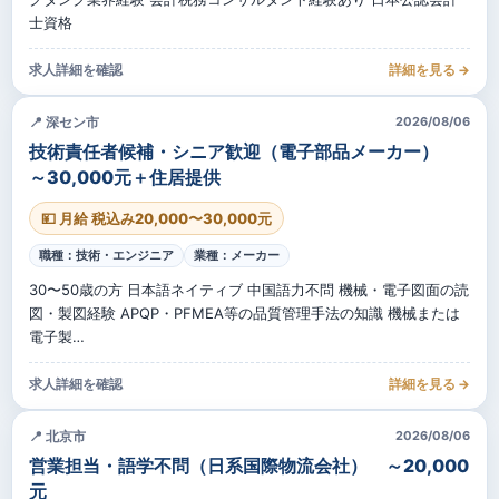
士資格
求人詳細を確認
詳細を見る →
📍 深セン市
2026/08/06
技術責任者候補・シニア歓迎（電子部品メーカー）
～30,000元＋住居提供
💴 月給 税込み20,000〜30,000元
職種：技術・エンジニア
業種：メーカー
30〜50歳の方 日本語ネイティブ 中国語力不問 機械・電子図面の読
図・製図経験 APQP・PFMEA等の品質管理手法の知識 機械または
電子製…
求人詳細を確認
詳細を見る →
📍 北京市
2026/08/06
営業担当・語学不問（日系国際物流会社） ～20,000
元