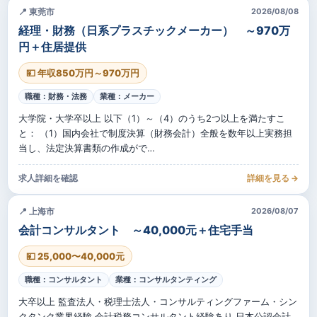
📍 東莞市
2026/08/08
経理・財務（日系プラスチックメーカー） ～970万
円＋住居提供
💴 年収850万円～970万円
職種：財務・法務
業種：メーカー
大学院・大学卒以上 以下（1）～（4）のうち2つ以上を満たすこ
と： （1）国内会社で制度決算（財務会計）全般を数年以上実務担
当し、法定決算書類の作成がで…
求人詳細を確認
詳細を見る →
📍 上海市
2026/08/07
会計コンサルタント ～40,000元＋住宅手当
💴 25,000〜40,000元
職種：コンサルタント
業種：コンサルタンティング
大卒以上 監査法人・税理士法人・コンサルティングファーム・シン
クタンク業界経験 会計税務コンサルタント経験あり 日本公認会計