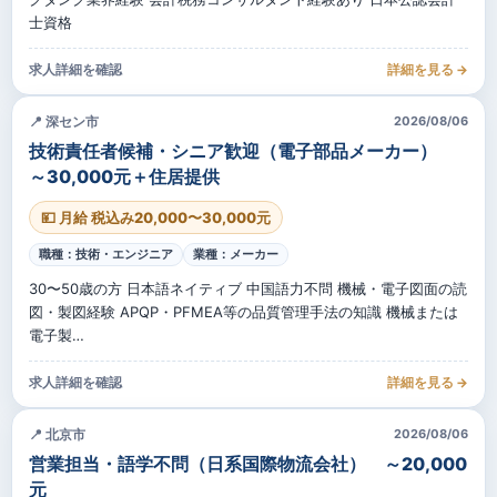
士資格
求人詳細を確認
詳細を見る →
📍 深セン市
2026/08/06
技術責任者候補・シニア歓迎（電子部品メーカー）
～30,000元＋住居提供
💴 月給 税込み20,000〜30,000元
職種：技術・エンジニア
業種：メーカー
30〜50歳の方 日本語ネイティブ 中国語力不問 機械・電子図面の読
図・製図経験 APQP・PFMEA等の品質管理手法の知識 機械または
電子製…
求人詳細を確認
詳細を見る →
📍 北京市
2026/08/06
営業担当・語学不問（日系国際物流会社） ～20,000
元