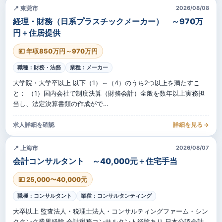
📍 東莞市
2026/08/08
経理・財務（日系プラスチックメーカー） ～970万
円＋住居提供
💴 年収850万円～970万円
職種：財務・法務
業種：メーカー
大学院・大学卒以上 以下（1）～（4）のうち2つ以上を満たすこ
と： （1）国内会社で制度決算（財務会計）全般を数年以上実務担
当し、法定決算書類の作成がで…
求人詳細を確認
詳細を見る →
📍 上海市
2026/08/07
会計コンサルタント ～40,000元＋住宅手当
💴 25,000〜40,000元
職種：コンサルタント
業種：コンサルタンティング
大卒以上 監査法人・税理士法人・コンサルティングファーム・シン
クタンク業界経験 会計税務コンサルタント経験あり 日本公認会計