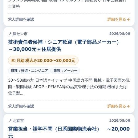
士資格
求人詳細を確認
詳細を見る →
📍 深セン市
2026/08/06
技術責任者候補・シニア歓迎（電子部品メーカー）
～30,000元＋住居提供
💴 月給 税込み20,000〜30,000元
職種：技術・エンジニア
業種：メーカー
30〜50歳の方 日本語ネイティブ 中国語力不問 機械・電子図面の読
図・製図経験 APQP・PFMEA等の品質管理手法の知識 機械または
電子製…
求人詳細を確認
詳細を見る →
📍 北京市
2026/08/06
営業担当・語学不問（日系国際物流会社） ～20,000
元