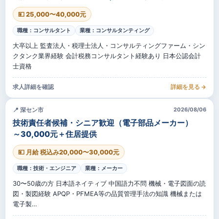
💴 25,000〜40,000元
職種：コンサルタント
業種：コンサルタンティング
大卒以上 監査法人・税理士法人・コンサルティングファーム・シン
クタンク業界経験 会計税務コンサルタント経験あり 日本公認会計
士資格
求人詳細を確認
詳細を見る →
📍 深セン市
2026/08/06
技術責任者候補・シニア歓迎（電子部品メーカー）
～30,000元＋住居提供
💴 月給 税込み20,000〜30,000元
職種：技術・エンジニア
業種：メーカー
30〜50歳の方 日本語ネイティブ 中国語力不問 機械・電子図面の読
図・製図経験 APQP・PFMEA等の品質管理手法の知識 機械または
電子製…