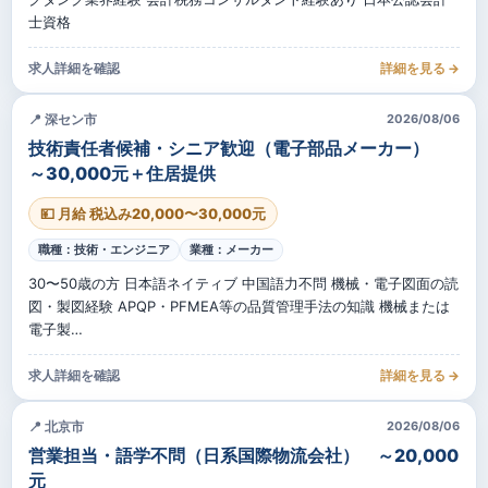
士資格
求人詳細を確認
詳細を見る →
📍 深セン市
2026/08/06
技術責任者候補・シニア歓迎（電子部品メーカー）
～30,000元＋住居提供
💴 月給 税込み20,000〜30,000元
職種：技術・エンジニア
業種：メーカー
30〜50歳の方 日本語ネイティブ 中国語力不問 機械・電子図面の読
図・製図経験 APQP・PFMEA等の品質管理手法の知識 機械または
電子製…
求人詳細を確認
詳細を見る →
📍 北京市
2026/08/06
営業担当・語学不問（日系国際物流会社） ～20,000
元