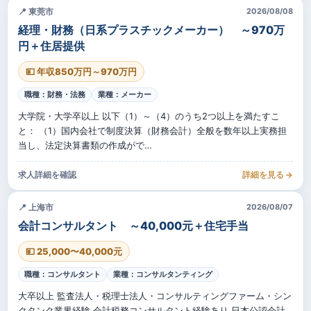
📍 東莞市
2026/08/08
経理・財務（日系プラスチックメーカー） ～970万
円＋住居提供
💴 年収850万円～970万円
職種：財務・法務
業種：メーカー
大学院・大学卒以上 以下（1）～（4）のうち2つ以上を満たすこ
と： （1）国内会社で制度決算（財務会計）全般を数年以上実務担
当し、法定決算書類の作成がで…
求人詳細を確認
詳細を見る →
📍 上海市
2026/08/07
会計コンサルタント ～40,000元＋住宅手当
💴 25,000〜40,000元
職種：コンサルタント
業種：コンサルタンティング
大卒以上 監査法人・税理士法人・コンサルティングファーム・シン
クタンク業界経験 会計税務コンサルタント経験あり 日本公認会計