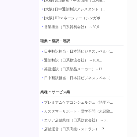
・
[京都] 経理財務・中国国籍（日系電...
・
[大阪] 日中通訳翻訳アシスタント（...
・
[大阪] HRマネージャー（シンガポ...
・
営業担当（日系貿易会社） ～30,0...
職業 =
翻訳・通訳
・
日中翻訳担当・日本語ビジネスレベル（...
・
通訳翻訳（日系物流会社） ～18,0...
・
英語通訳（日系部品メーカー） ~13...
・
日中翻訳担当・日本語ビジネスレベル（...
業種 =
サービス業
・
プレミアムケアコンシェルジュ（語学不...
・
カスタマーサポート・語学不問（未経験...
・
エリア店舗統括（日系飲食会社） ～3...
・
店舗運営（日系高級レストラン） ~2...