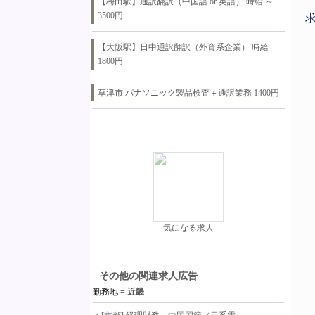
【梅田駅】通訳翻訳（中国語 or 英語） 時給 ～
3500円
【大阪駅】日中通訳翻訳（外資系企業） 時給
1800円
草津市 パナソニック製品検査＋通訳業務 1400円
気になる求人
その他の関連求人広告
勤務地 =
近畿