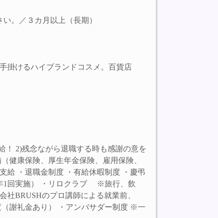
さい。／３カ月以上（長期）
手掛けるハイブランドコスメ。百貨店
給！ 2)残念ながら退職する時も感謝の意を
備（健康保険、厚生年金保険、雇用保険、
支給 ・退職金制度 ・有給休暇制度 ・慶弔
年1回実施） ・リロクラブ ※旅行、飲
プ会社BRUSHのプロ講師による就業前、
（謝礼金あり） ・アンバサダー制度 ※一