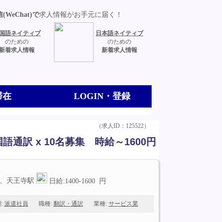
(WeChat)で
求人情報がお手元に届く！
国語ネイティブ
日本語ネイティブ
のための
のための
新着求人情報
新着求人情報
滞在
LOGIN・登録
（求人ID：125522）
訳 x 10名募集 時給～1600円
駅、天王寺駅
日給:1400-1600 円
:
派遣社員
職種:
翻訳・通訳
業種:
サービス業