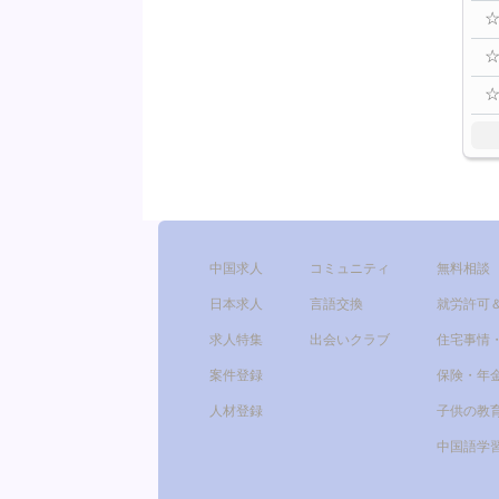
中国求人
コミュニティ
無料相談
日本求人
言語交換
就労許可
求人特集
出会いクラブ
住宅事情
案件登録
保険・年
人材登録
子供の教
中国語学