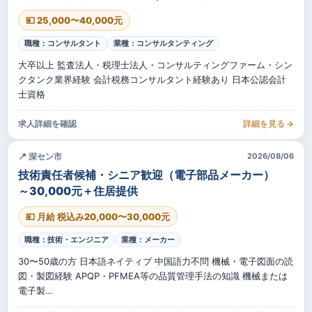
💴 25,000〜40,000元
職種：コンサルタント
業種：コンサルタンティング
大卒以上 監査法人・税理士法人・コンサルティングファーム・シン
クタンク業界経験 会計税務コンサルタント経験あり 日本公認会計
士資格
求人詳細を確認
詳細を見る →
📍 深セン市
2026/08/06
技術責任者候補・シニア歓迎（電子部品メーカー）
～30,000元＋住居提供
💴 月給 税込み20,000〜30,000元
職種：技術・エンジニア
業種：メーカー
30〜50歳の方 日本語ネイティブ 中国語力不問 機械・電子図面の読
図・製図経験 APQP・PFMEA等の品質管理手法の知識 機械または
電子製…